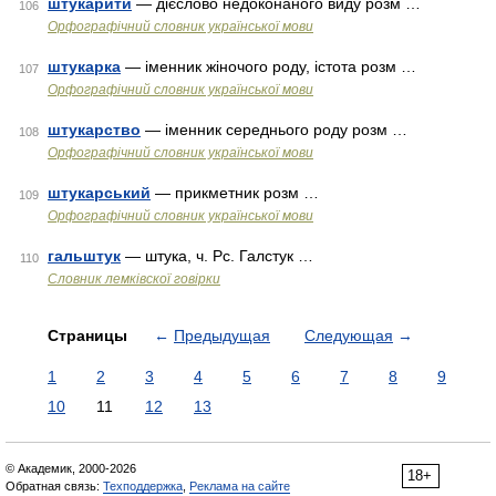
штукарити
— дієслово недоконаного виду розм …
106
Орфографічний словник української мови
штукарка
— іменник жіночого роду, істота розм …
107
Орфографічний словник української мови
штукарство
— іменник середнього роду розм …
108
Орфографічний словник української мови
штукарський
— прикметник розм …
109
Орфографічний словник української мови
гальштук
— штука, ч. Рс. Галстук …
110
Словник лемківскої говірки
Страницы
←
Предыдущая
Следующая
→
1
2
3
4
5
6
7
8
9
10
11
12
13
© Академик, 2000-2026
18+
Обратная связь:
Техподдержка
,
Реклама на сайте