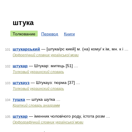
штука
Толкование
Перевод
Книги
штукарський
— [штука/рс кией] м. (на) кому/ к ім, мн. к і …
101
Орфоепічний словник української мови
штукар
— Штукар: митець [51] …
102
Толковый украинский словарь
штукауз
— Штукауз: тюрма [37] …
103
Толковый украинский словарь
тушка
— штука шутка …
104
Краткий словарь анаграмм
штукар
— іменник чоловічого роду, істота розм …
105
Орфографічний словник української мови