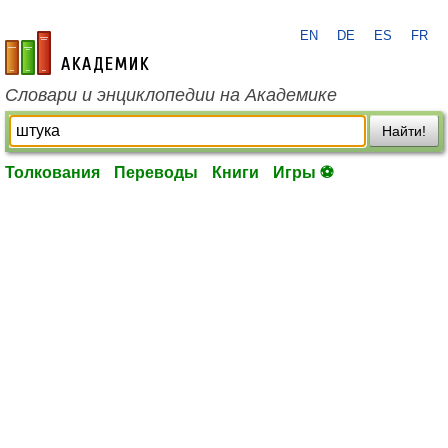
EN
DE
ES
FR
academic.ru
Словари и энциклопедии на Академике
Найти!
Толкования
Переводы
Книги
Игры ⚽